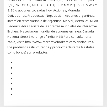
0,00, 0%. TODAS, A B C D E F G H I J K L M N O P Q R S T U V W X Y
Z. Sólo acciones cotizadas hoy. Acciones, Moneda,
Cotizaciones, Propuestas, Negociación. Acciones argentinas.
Invertí en renta variable de Argentina. Merval, Merval 25, M. AR,
Cedears, Adrs. La lista de las ofertas mundiales de Interactive
Brokers. Negociación mundial de acciones en línea: Canadá
National Stock Exchange of India (NSE) Para consultar una
copia, visite http://www.interactivebrokers.com/disclosures.
Los productos estructurados y productos de renta fija (tales
como bonos) son productos