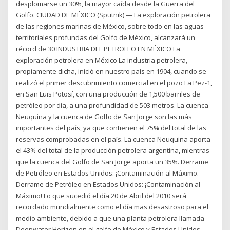
desplomarse un 30%, la mayor caída desde la Guerra del
Golfo. CIUDAD DE MÉXICO (Sputnik) — La exploración petrolera
de las regiones marinas de México, sobre todo en las aguas
territoriales profundas del Golfo de México, alcanzará un
récord de 30 INDUSTRIA DEL PETROLEO EN MÉXICO La
exploración petrolera en México La industria petrolera,
propiamente dicha, inició en nuestro país en 1904, cuando se
realizó el primer descubrimiento comercial en el pozo La Pez-1,
en San Luis Potosí, con una producción de 1,500 barriles de
petróleo por día, a una profundidad de 503 metros. La cuenca
Neuquina y la cuenca de Golfo de San Jorge son las más
importantes del país, ya que contienen el 75% del total de las
reservas comprobadas en el país. La cuenca Neuquina aporta
el 43% del total de la producción petrolera argentina, mientras
que la cuenca del Golfo de San Jorge aporta un 35%. Derrame
de Petróleo en Estados Unidos: ¡Contaminación al Máximo.
Derrame de Petróleo en Estados Unidos: ¡Contaminación al
Máximo! Lo que sucedió el día 20 de Abril del 2010 será
recordado mundialmente como el día mas desastroso para el
medio ambiente, debido a que una planta petrolera llamada
Deepwater Horizon en el golfo de México y Estados Unidos