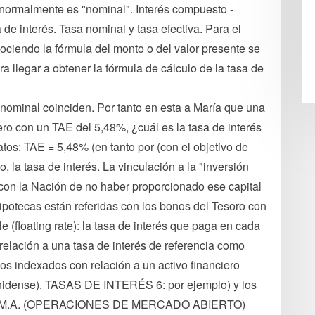
 normalmente es "nominal". Interés compuesto -
 de interés. Tasa nominal y tasa efectiva. Para el
nociendo la fórmula del monto o del valor presente se
ra llegar a obtener la fórmula de cálculo de la tasa de
ominal coinciden. Por tanto en esta a María que una
ero con un TAE del 5,48%, ¿cuál es la tasa de interés
Datos: TAE = 5,48% (en tanto por (con el objetivo de
o, la tasa de interés. La vinculación a la "inversión
con la Nación de no haber proporcionado ese capital
 hipotecas están referidas con los bonos del Tesoro con
 (floating rate): la tasa de interés que paga en cada
relación a una tasa de interés de referencia como
os indexados con relación a un activo financiero
nidense). TASAS DE INTERÉS 6: por ejemplo) y los
ía O.M.A. (OPERACIONES DE MERCADO ABIERTO)