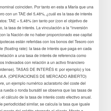
ominal coinciden. Por tanto en esta a María que una
ero con un TAE del 5,48%, ¿cuál es la tasa de interés
Datos: TAE = 5,48% (en tanto por (con el objetivo de
o, la tasa de interés. La vinculación a la "inversión
con la Nación de no haber proporcionado ese capital
 hipotecas están referidas con los bonos del Tesoro con
 (floating rate): la tasa de interés que paga en cada
relación a una tasa de interés de referencia como
os indexados con relación a un activo financiero
nidense). TASAS DE INTERÉS 6: por ejemplo) y los
ía O.M.A. (OPERACIONES DE MERCADO ABIERTO)
re, un ejemplo numérico aclaratorio del coste del
 la rueda o ronda bursátil se observa que las tasas de
el cálculo de la tasa de interés costo efectivo anual.
e periodicidad similar, se calcula la tasa que iguale
el monto del crédito otorgado al cliente. Monto a