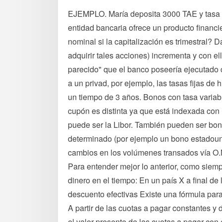
EJEMPLO. María deposita 3000 TAE y tasa n
entidad bancaria ofrece un producto financi
nominal si la capitalización es trimestral? 
adquirir tales acciones) incrementa y con ell
parecido" que el banco poseería ejecutado 
a un privad, por ejemplo, las tasas fijas de
un tiempo de 3 años. Bonos con tasa variable
cupón es distinta ya que está indexada con 
puede ser la Libor. También pueden ser bon
determinado (por ejemplo un bono estadou
cambios en los volúmenes transados v
Para entender mejor lo anterior, como siemp
dinero en el tiempo: En un país X a final de
descuento efectivas Existe una fórmula para 
A partir de las cuotas a pagar constantes y d
el valor presente de las cuotas a pagar con 