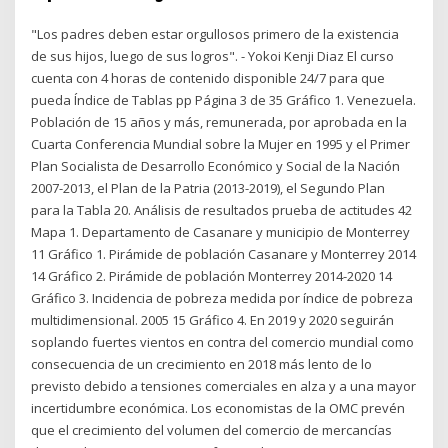
"Los padres deben estar orgullosos primero de la existencia
de sus hijos, luego de sus logros". - Yokoi Kenji Diaz El curso
cuenta con 4 horas de contenido disponible 24/7 para que
pueda Índice de Tablas pp Página 3 de 35 Gráfico 1. Venezuela.
Población de 15 años y más, remunerada, por aprobada en la
Cuarta Conferencia Mundial sobre la Mujer en 1995 y el Primer
Plan Socialista de Desarrollo Económico y Social de la Nación
2007-2013, el Plan de la Patria (2013-2019), el Segundo Plan
para la Tabla 20. Análisis de resultados prueba de actitudes 42
Mapa 1. Departamento de Casanare y municipio de Monterrey
11 Gráfico 1. Pirámide de población Casanare y Monterrey 2014
14 Gráfico 2. Pirámide de población Monterrey 2014-2020 14
Gráfico 3. Incidencia de pobreza medida por índice de pobreza
multidimensional. 2005 15 Gráfico 4. En 2019 y 2020 seguirán
soplando fuertes vientos en contra del comercio mundial como
consecuencia de un crecimiento en 2018 más lento de lo
previsto debido a tensiones comerciales en alza y a una mayor
incertidumbre económica. Los economistas de la OMC prevén
que el crecimiento del volumen del comercio de mercancías