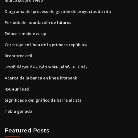
Índice kospi en vivo
Diagrama del proceso de gestión de proyectos de rita
Período de liquidación de futuros
Enlace t-mobile cusip
Corretaje en línea de la primera república
Brent stockstill
¬παß óá½εΓ ñ«½½áα ΦóÑ⌐µáαß¬¿⌐ Σαá¡¬
Acerca de la banca en línea firstbank
450 eur i usd
Significado del gráfico de barra alcista
Tabla ganada
Featured Posts